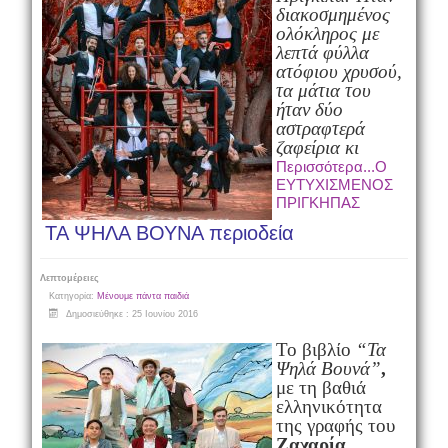
διακοσμημένος
ολόκληρος με
λεπτά φύλλα
ατόφιου χρυσού,
τα μάτια του
ήταν δύο
αστραφτερά
ζαφείρια κι
Περισσότερα...Ο
ΕΥΤΥΧΙΣΜΕΝΟΣ
ΠΡΙΓΚΗΠΑΣ
ΤΑ ΨΗΛΑ ΒΟΥΝΑ περιοδεία
Λεπτομέρειες
Κατηγορία:
Μένουμε πάντα παιδιά
Δημοσιεύθηκε : 25 Ιουνίου 2016
Το βιβλίο
“Τα
Ψηλά Βουνά”
,
με τη βαθιά
ελληνικότητα
της γραφής του
Ζαχαρία