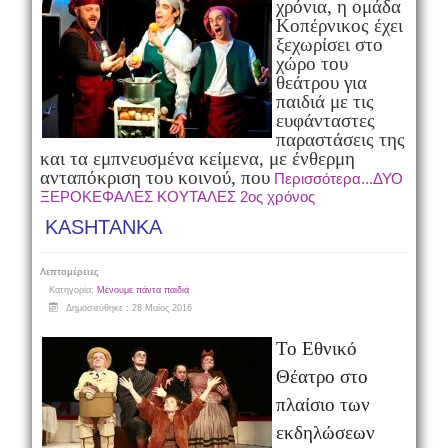
χρόνια, η ομάδα
Κοπέρνικος έχει
ξεχωρίσει στο
χώρο του
θεάτρου για
παιδιά με τις
ευφάνταστες
παραστάσεις της
και τα εμπνευσμένα κείμενα, με ένθερμη
ανταπόκριση του κοινού, που
Περισσότερα...ΔΥΟ
ΞΕΡΟΚΕΦΑΛΕΣ ΚΟΥΤΑΛΕΣ 2ος χρόνος
KASHTANKA
Λεπτομέρειες
Κατηγορία:
Μένουμε πάντα παιδιά
Δημοσιεύθηκε : 28 Μαϊος 2016
Το Εθνικό
Θέατρο στο
πλαίσιο των
εκδηλώσεων