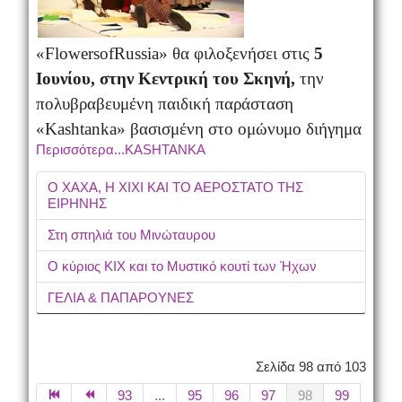
«
Flowers
of
Russia
» θα φιλοξενήσει στις
5
Ιουνίου,
στην Κεντρική του Σκηνή,
την
πολυβραβευμένη παιδική παράσταση
«
Kashtanka
» βασισμένη στο ομώνυμο διήγημα
Περισσότερα...KASHTANKA
Ο ΧΑΧΑ, Η ΧΙΧΙ ΚΑΙ ΤΟ ΑΕΡΟΣΤΑΤΟ ΤΗΣ
ΕΙΡΗΝΗΣ
Στη σπηλιά του Μινώταυρου
Ο κύριος ΚΙΧ και το Μυστικό κουτί των Ήχων
ΓΕΛΙΑ & ΠΑΠΑΡΟΥΝΕΣ
Σελίδα 98 από 103
93
...
95
96
97
98
99