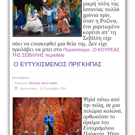
μικρή πόλη της
Ισπανίας πολλά
χρόνια πρίν,
όταν η Ροζίνα,
ένα χαριτωμένο
κορίτσι απ’ τη
Σεβίλλη είχε
πάει να επισκεφθεί μια θεία της. Δεν είχε
προλάβει να μπει στο
Περισσότερα...Ο ΚΟΥΡΕΑΣ
ΤΗΣ ΣΕΒΙΛΛΗΣ περιοδεία
Ο ΕΥΤΥΧΙΣΜΕΝΟΣ ΠΡΙΓΚΗΠΑΣ
Λεπτομέρειες
Κατηγορία:
Μένουμε πάντα παιδιά
Δημοσιεύθηκε : 22 Σεπτεμβρίου 2016
Ψηλά πάνω από
την πόλη, σε μια
πελώρια κολώνα,
ορθωνόταν το
άγαλμα του
Ευτυχισμένου
Πρίγκιπα. Ήταν