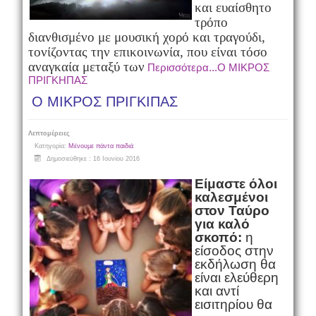
και ευαίσθητο
τρόπο
διανθισμένο με μουσική χορό και τραγούδι,
τονίζοντας την επικοινωνία, που είναι τόσο
αναγκαία μεταξύ των
Περισσότερα...Ο ΜΙΚΡΟΣ
ΠΡΙΓΚΗΠΑΣ
Ο ΜΙΚΡΟΣ ΠΡΙΓΚΙΠΑΣ
Λεπτομέρειες
Κατηγορία:
Μένουμε πάντα παιδιά
Δημοσιεύθηκε : 16 Ιουνίου 2016
Είμαστε όλοι
καλεσμένοι
στον Ταύρο
για καλό
σκοπό:
η
είσοδος στην
εκδήλωση θα
είναι ελεύθερη
και αντί
εισιτηρίου θα