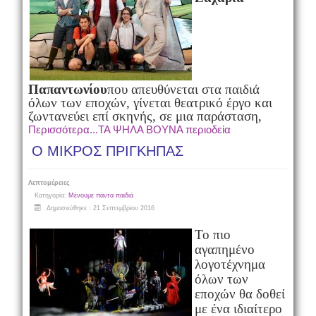
Παπαντωνίου
που απευθύνεται στα παιδιά
όλων των εποχών, γίνεται θεατρικό έργο και
ζωντανεύει επί σκηνής, σε μια παράσταση,
Περισσότερα...ΤΑ ΨΗΛΑ ΒΟΥΝΑ περιοδεία
Ο ΜΙΚΡΟΣ ΠΡΙΓΚΗΠΑΣ
Λεπτομέρειες
Κατηγορία:
Μένουμε πάντα παιδιά
Δημοσιεύθηκε : 21 Σεπτεμβρίου 2016
Το πιο
αγαπημένο
λογοτέχνημα
όλων των
εποχών θα δοθεί
με ένα ιδιαίτερο