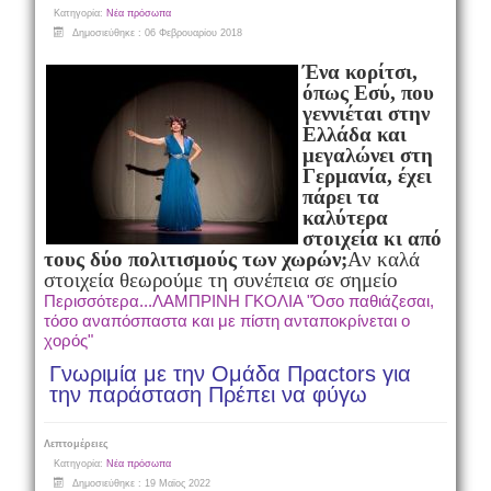
Κατηγορία:
Νέα πρόσωπα
Δημοσιεύθηκε : 06 Φεβρουαρίου 2018
Ένα κορίτσι,
όπως Εσύ, που
γεννιέται στην
Ελλάδα και
μεγαλώνει στη
Γερμανία, έχει
πάρει τα
καλύτερα
στοιχεία κι από
τους δύο πολιτισμούς των χωρών;
Αν καλά
στοιχεία θεωρούμε τη συνέπεια σε σημείο
Περισσότερα...ΛΑΜΠΡΙΝΗ ΓΚΟΛΙΑ "Όσο παθιάζεσαι,
τόσο αναπόσπαστα και με πίστη ανταποκρίνεται ο
χορός"
Γνωριμία με την Ομάδα Πραctors για
την παράσταση Πρέπει να φύγω
Λεπτομέρειες
Κατηγορία:
Νέα πρόσωπα
Δημοσιεύθηκε : 19 Μαϊος 2022