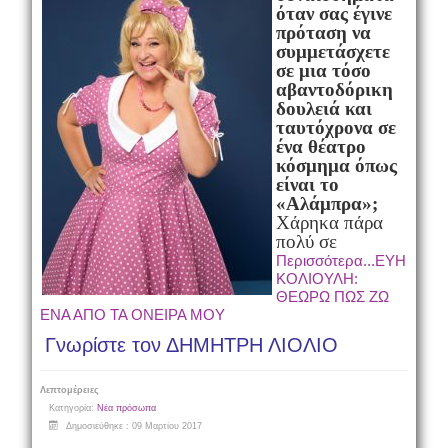
όταν σας έγινε
πρόταση να
συμμετάσχετε
σε μια τόσο
αβαντοδόρικη
δουλειά και
ταυτόχρονα σε
ένα θέατρο
κόσμημα όπως
είναι το
«Αλάμπρα»;
Χάρηκα πάρα
πολύ σε
Περισσότερα...ΕΥΗ
ΚΟΛΙΟΥΛΗ:
ΘΕΩΡΩ ΠΩΣ ΖΩ
ΕΝΑ ΑΠΟ ΤΑ ΟΝΕΙΡΑ ΜΟΥ
Γνωρίστε τον ΔΗΜΗΤΡΗ ΛΙΟΛΙΟ
Λεπτομέρειες
Κατηγορία:
Νέα πρόσωπα
Δημοσιεύθηκε : 09 Μαρτίου 2017