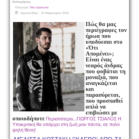
Λεπτομέρειες
Κατηγορία:
Νέα πρόσωπα
Δημοσιεύθηκε : 24 Φεβρουαρίου 2018
Πώς θα μας
περιέγραφες τον
ήρωα που
υποδύεσαι στο
«Ότι
Απομένει»;
Είναι ένας
νεαρός άνδρας
που φοβάται τη
μοναξιά, που
αναγκάζεται
και
παρασύρεται,
που προσπαθεί
απλά να
επιβιώσει με
οποιοδήποτε
Περισσότερα...ΓΙΩΡΓΟΣ ΤΣΙΑΛΟΣ Η
Υποκριτική θα υπάρχει στη ζωή μου πάντα, σε πολύ
ψηλή θέση!