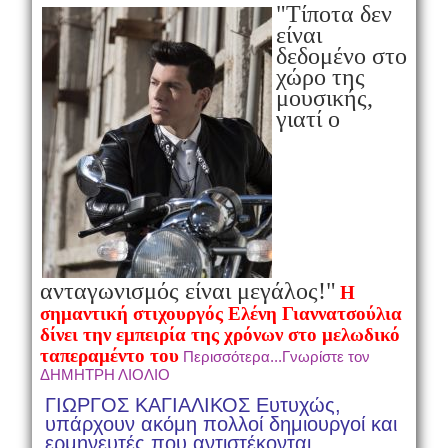
"Τίποτα δεν
είναι
δεδομένο στο
χώρο της
μουσικής,
γιατί ο
ανταγωνισμός είναι μεγάλος!"
Η
σημαντική στιχουργός Ελένη Γιαννατσούλια
δίνει την εμπειρία της χρόνων στο μελωδικό
ταπεραμέντο του
Περισσότερα...Γνωρίστε τον
ΔΗΜΗΤΡΗ ΛΙΟΛΙΟ
ΓΙΩΡΓΟΣ ΚΑΓΙΑΛΙΚΟΣ Ευτυχώς,
υπάρχουν ακόμη πολλοί δημιουργοί και
ερμηνευτές που αντιστέκονται