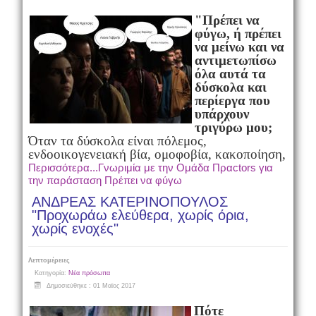
"Πρέπει να
φύγω, ή πρέπει
να μείνω και να
αντιμετωπίσω
όλα αυτά τα
δύσκολα και
περίεργα που
υπάρχουν
τριγύρω μου;
Όταν τα δύσκολα είναι πόλεμος,
ενδοοικογενειακή βία, ομοφοβία, κακοποίηση,
Περισσότερα...Γνωριμία με την Ομάδα Πραctors για
την παράσταση Πρέπει να φύγω
ΑΝΔΡΕΑΣ ΚΑΤΕΡΙΝΟΠΟΥΛΟΣ
"Προχωράω ελεύθερα, χωρίς όρια,
χωρίς ενοχές"
Λεπτομέρειες
Κατηγορία:
Νέα πρόσωπα
Δημοσιεύθηκε : 01 Μαϊος 2017
Πότε