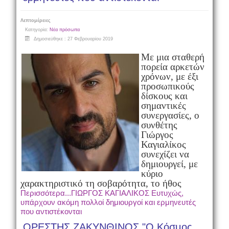
Λεπτομέρειες
Κατηγορία:
Νέα πρόσωπα
Δημοσιεύθηκε : 27 Φεβρουαρίου 2019
Με μια σταθερή
πορεία αρκετών
χρόνων, με έξι
προσωπικούς
δίσκους και
σημαντικές
συνεργασίες, o
συνθέτης
Γιώργος
Καγιαλίκος
συνεχίζει να
δημιουργεί, με
κύριο
χαρακτηριστικό τη σοβαρότητα, το ήθος
Περισσότερα...ΓΙΩΡΓΟΣ ΚΑΓΙΑΛΙΚΟΣ Ευτυχώς,
υπάρχουν ακόμη πολλοί δημιουργοί και ερμηνευτές
που αντιστέκονται
ΟΡΕΣΤΗΣ ΖΑΚΥΝΘΙΝΟΣ "Ο Κόσμος