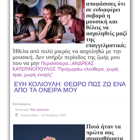
αποφάσισες ότι
σε ενδιαφέρει
σοβαρά η
μουσική και
θέλεις να
ασχοληθείς μαζί
της
επαγγελματικά;
Ήθελα από πολύ μικρός να ασχοληθώ με την
μουσική. Δεν υπήρξε περίοδος της ζωής μου
που να μην
Περισσότερα...ΑΝΔΡΕΑΣ
ΚΑΤΕΡΙΝΟΠΟΥΛΟΣ "Προχωράω ελεύθερα, χωρίς
όρια, χωρίς ενοχές"
ΕΥΗ ΚΟΛΙΟΥΛΗ: ΘΕΩΡΩ ΠΩΣ ΖΩ ΕΝΑ
ΑΠΟ ΤΑ ΟΝΕΙΡΑ ΜΟΥ
Λεπτομέρειες
Κατηγορία:
Νέα πρόσωπα
Δημοσιεύθηκε : 18 Νοεμβρίου 2020
Ποιά ήταν τα
πρώτα σας
συναισθήματα