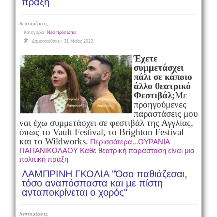
πράξη
Λεπτομέρειες
Κατηγορία:
Νέα πρόσωπα
Δημοσιεύθηκε : 31 Μαϊος 2022
Έχετε
συμμετάσχει
πάλι σε κάποιο
άλλο θεατρικό
Φεστιβάλ;
Με
προηγούμενες
παραστάσεις μου
ναι έχω συμμετάσχει
σε φεστιβάλ της Αγγλίας,
όπως το Vault Festival, το Brighton Festival
και το Wildworks.
Περισσότερα...ΟΥΡΑΝΙΑ
ΠΑΠΑΝΙΚΟΛΑΟΥ Κάθε θεατρική παράσταση είναι μια
πολιτική πράξη
ΛΑΜΠΡΙΝΗ ΓΚΟΛΙΑ "Όσο παθιάζεσαι,
τόσο αναπόσπαστα και με πίστη
ανταποκρίνεται ο χορός"
Λεπτομέρειες