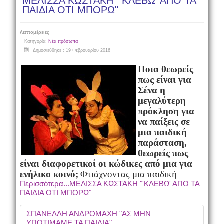
ΜΕΛΙΣΣΑ ΚΩΣΤΑΚΗ "'ΚΛΕΒΩ' ΑΠΟ ΤΑ
ΠΑΙΔΙΑ ΟΤΙ ΜΠΟΡΩ"
Λεπτομέρειες
Κατηγορία:
Νέα πρόσωπα
Δημοσιεύθηκε : 19 Φεβρουαρίου 2016
Ποια θεωρείς
πως είναι για
Σένα η
μεγαλύτερη
πρόκληση για
να παίξεις σε
μια παιδική
παράσταση,
θεωρείς πως
είναι διαφορετικοί οι κώδικες από μια για
ενήλικο κοινό;
Φτιάχνοντας μια παιδική
Περισσότερα...ΜΕΛΙΣΣΑ ΚΩΣΤΑΚΗ "'ΚΛΕΒΩ' ΑΠΟ ΤΑ
ΠΑΙΔΙΑ ΟΤΙ ΜΠΟΡΩ"
ΣΠΑΝΕΛΛΗ ΑΝΔΡΟΜΑΧΗ "ΑΣ ΜΗΝ
ΥΠΟΤΙΜΑΜΕ ΤΑ ΠΑΙΔΙΑ"