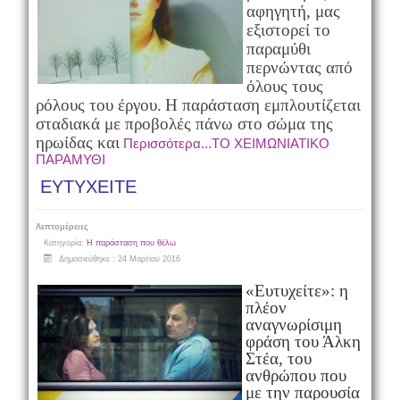
αφηγητή, μας
εξιστορεί το
παραμύθι
περνώντας από
όλους τους
ρόλους του έργου.
Η παράσταση εμπλουτίζεται
σταδιακά με προβολές πάνω στο σώμα της
ηρωίδας και
Περισσότερα...ΤΟ ΧΕΙΜΩΝΙΑΤΙΚΟ
ΠΑΡΑΜΥΘΙ
EYTYXEITE
Λεπτομέρειες
Κατηγορία:
Η παράσταση που θέλω
Δημοσιεύθηκε : 24 Μαρτίου 2016
«Ευτυχείτε»: η
πλέον
αναγνωρίσιμη
φράση του Άλκη
Στέα, του
ανθρώπου που
με την παρουσία