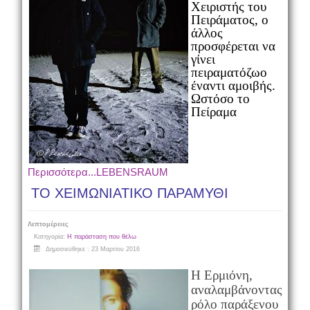
Χειριστής του
Πειράματος, ο
άλλος
προσφέρεται να
γίνει
πειραματόζωο
έναντι αμοιβής.
Ωστόσο το
Πείραμα
Περισσότερα...LEBENSRAUM
ΤΟ ΧΕΙΜΩΝΙΑΤΙΚΟ ΠΑΡΑΜΥΘΙ
Λεπτομέρειες
Κατηγορία:
Η παράσταση που θέλω
Δημοσιεύθηκε : 23 Μαρτίου 2016
Η Ερμιόνη,
αναλαμβάνοντας
ρόλο παράξενου