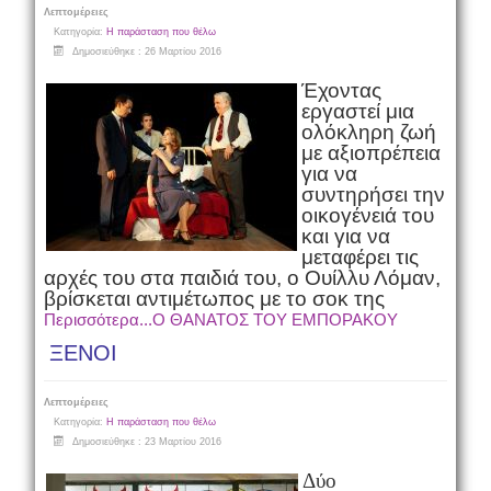
Λεπτομέρειες
Κατηγορία:
Η παράσταση που θέλω
Δημοσιεύθηκε : 26 Μαρτίου 2016
Έχοντας
εργαστεί μια
ολόκληρη ζωή
με αξιοπρέπεια
για να
συντηρήσει την
οικογένειά του
και για να
μεταφέρει τις
αρχές του στα παιδιά του, ο Ουίλλυ Λόμαν,
βρίσκεται αντιμέτωπος με το σοκ της
Περισσότερα...Ο ΘΑΝΑΤΟΣ ΤΟΥ ΕΜΠΟΡΑΚΟΥ
ΞΕΝΟΙ
Λεπτομέρειες
Κατηγορία:
Η παράσταση που θέλω
Δημοσιεύθηκε : 23 Μαρτίου 2016
Δύο