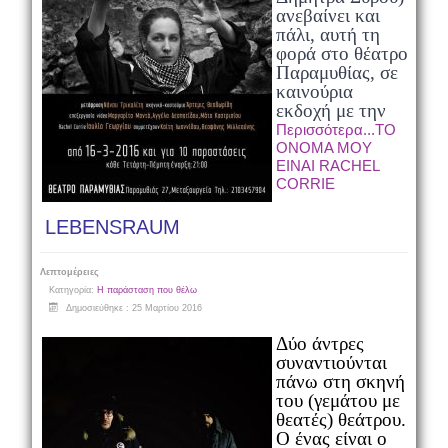
ανεβαίνει και
πάλι, αυτή τη
φορά στο θέατρο
Παραμυθίας, σε
καινούρια
εκδοχή με την
Περισσότερα...ΤΟ
ΟΝΟΜΑ ΜΟΥ
ΕΙΝΑΙ RACHEL
CORRIE
LEBENSRAUM
Λεπτομέρειες
Κατηγορία:
Η παράσταση που θέλω
Δημοσιεύθηκε : 25 Μαρτίου 2016
Δύο άντρες
συναντιούνται
πάνω στη σκηνή
του (γεμάτου με
θεατές) θεάτρου.
Ο ένας είναι ο