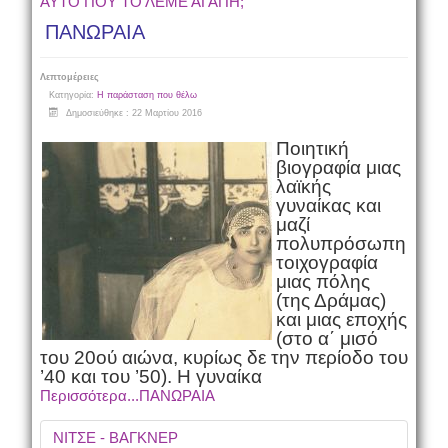
ΑΥΤΟ ΠΟΥ ΤΟ ΛΕΜΕ ΑΓΑΠΗ;
ΠΑΝΩΡΑΙΑ
Λεπτομέρειες
Κατηγορία:
Η παράσταση που θέλω
Δημοσιεύθηκε : 22 Μαρτίου 2016
Ποιητική
βιογραφία μιας
λαϊκής
γυναίκας και
μαζί
πολυπρόσωπη
τοιχογραφία
μιας πόλης
(της Δράμας)
και μιας εποχής
(στο α΄ μισό
του 20ού αιώνα, κυρίως δε την περίοδο του
’40 και του ’50). Η γυναίκα
Περισσότερα...ΠΑΝΩΡΑΙΑ
ΝΙΤΣΕ - ΒΑΓΚΝΕΡ