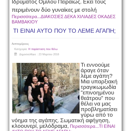
Ιδρύματος Ομίλου Πειραιώς. Εκεί τους
περιμένουν δύο γυναίκες με στολή
Περισσότερα...ΔΙΑΚΟΣΙΕΣ ΔΕΚΑ ΧΙΛΙΑΔΕΣ ΟΚΑΔΕΣ
ΒΑΜΒΑΚΙΟΥ
ΤΙ ΕΙΝΑΙ ΑΥΤΟ ΠΟΥ ΤΟ ΛΕΜΕ ΑΓΑΠΗ;
Λεπτομέρειες
Κατηγορία:
Η παράσταση που θέλω
Δημοσιεύθηκε : 23 Μαρτίου 2016
Τι εννοούμε
άραγε όταν
λέμε αγάπη?
Μια υπαρξιακή
τραγικωμωδία
"επινοημένου
θεάτρου" που
θέλει να μας
προβληματίσει
γύρω από το
νόημα της αγάπης.
Σωματική αφήγηση,
κλοουνερί, μελόδραμα,
Περισσότερα...ΤΙ ΕΙΝΑΙ