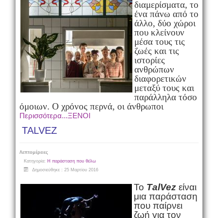
διαμερίσματα, το
ένα πάνω από το
άλλο, δύο χώροι
που κλείνουν
μέσα τους τις
ζωές και τις
ιστορίες
ανθρώπων
διαφορετικών
μεταξύ τους και
παράλληλα τόσο
όμοιων. Ο χρόνος περνά, οι άνθρωποι
Περισσότερα...ΞΕΝΟΙ
TALVEZ
Λεπτομέρειες
Κατηγορία:
Η παράσταση που θέλω
Δημοσιεύθηκε : 25 Μαρτίου 2016
Το
Τ
alVez
είναι
μια παράσταση
που παίρνει
ζωή για τον