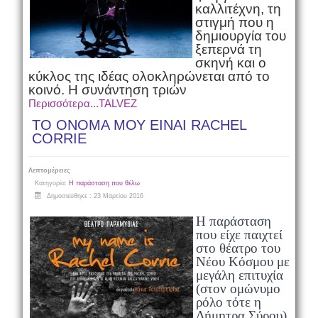
καλλιτέχνη, τη
στιγμή που η
δημιουργία του
ξεπερνά τη
σκηνή και ο
κύκλος της ιδέας ολοκληρώνεται από το
κοινό.
Η συνάντηση τριών
Περισσότερα...TALVEZ
ΤΟ ΟΝΟΜΑ ΜΟΥ ΕΙΝΑΙ RACHEL
CORRIE
Λεπτομέρειες
Κατηγορία:
Η παράσταση που θέλω
Δημοσιεύθηκε : 23 Μαρτίου 2016
H παράσταση
που είχε παιχτεί
στο θέατρο του
Νέου Κόσμου με
μεγάλη επιτυχία
(στον ομώνυμο
ρόλο τότε η
Δήμητρα Σύρου)