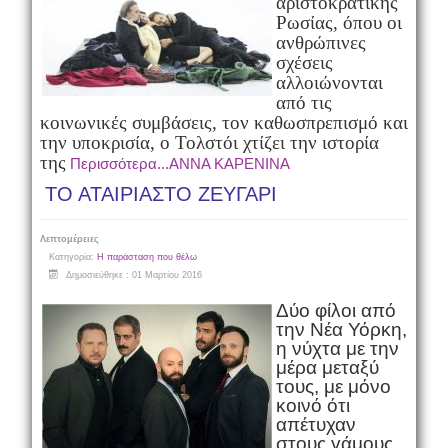
αριστοκρατικής
Ρωσίας, όπου οι
ανθρώπινες
σχέσεις
αλλοιώνονται
από τις
κοινωνικές συμβάσεις, τον καθωσπρεπισμό και
την υποκρισία, ο Τολστόι χτίζει την ιστορία
της
Περισσότερα...ΑΝΝΑ ΚΑΡΕΝΙΝΑ
ΤΟ ΑΤΑΙΡΙΑΣΤΟ ΖΕΥΓΑΡΙ
Λεπτομέρειες
Κατηγορία:
Η παράσταση που θέλω
Δημοσιεύθηκε : 01 Μαρτίου 2016
Δύο φίλοι από
την Νέα Υόρκη,
η νύχτα με την
μέρα μεταξύ
τους, με μόνο
κοινό ότι
απέτυχαν
στους γάμους