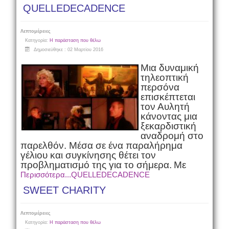
QUELLEDECADENCE
Λεπτομέρειες
Κατηγορία:
Η παράσταση που θέλω
Δημοσιεύθηκε : 02 Μαρτίου 2016
Μια δυναμική
τηλεοπτική
περσόνα
επισκέπτεται
τον Αυλητή
κάνοντας μια
ξεκαρδιστική
αναδρομή στο
παρελθόν.
Μέσα σε ένα παραλήρημα
γέλιου και συγκίνησης θέτει τον
προβληματισμό της για το σήμερα.
Με
Περισσότερα...QUELLEDECADENCE
SWEET CHARITY
Λεπτομέρειες
Κατηγορία:
Η παράσταση που θέλω