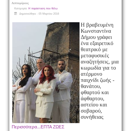
Λεπτομέρειες
Κατηγορία:
Η παράσταση που θέλω
Δημοσιεύθηκε : 05 Μαρτίου 2016
H
βραβευμένη
Κωνσταντίνα
Δήμου γράφει
ένα εξαιρετικό
θεατρικό με
μεταφυσικές
αναζητήσεις, μια
κωμωδία για το
ατέρμονο
παιχνίδι ζωής -
θανάτου,
φθαρτού και
άφθαρτου,
αστείου και
σοβαρού,
συνήθειας
Περισσότερα...ΕΠΤΑ ΖΩΕΣ