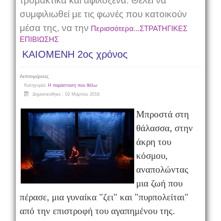
τρομακτικά και αφιλόξενα. Θέλει να
συμφιλιωθεί με τις φωνές που κατοικούν
μέσα της, να την
Περισσότερα...ΣΤΡΑΤΗΓΙΚΕΣ
ΕΠΙΒΙΩΣΗΣ
ΚΑΙΟΜΕΝΗ 2ος χρόνος
Λεπτομέρειες
Κατηγορία:
Η παράσταση που θέλω
Δημοσιεύθηκε : 02 Μαρτίου 2016
Μπροστά στη
θάλασσα, στην
άκρη του
κόσμου,
αναπολώντας
μια ζωή που
πέρασε, μια γυναίκα "ζει" και "πυρπολείται"
από την επιστροφή του αγαπημένου της.