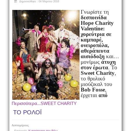
Δημοσιεύθηκε : 04 Μαρτίου 2016
Γνωρίστε τη
δεσποινίδα
Hope Charity
Valentine:
χορεύτρια σε
καμπαρέ,
ονειροπόλα,
αθεράπευτα
αισιόδοξη
και…
μονίμως
άτυχη
στον έρωτα
. Το
Sweet Charity
,
το θρυλικό
μιούζικαλ του
Bob Fosse
,
έρχεται
από
Περισσότερα...SWEET CHARITY
ΤΟ ΡΟΛΟΪ
Λεπτομέρειες
Κατηγορία:
Η παράσταση που θέλω