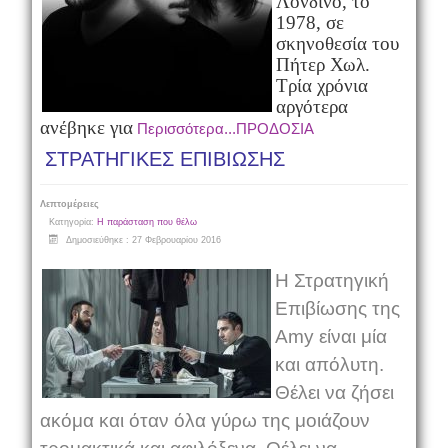
Λονδίνο, το
1978, σε
σκηνοθεσία του
Πήτερ Χωλ.
Τρία χρόνια
αργότερα
ανέβηκε για
Περισσότερα...ΠΡΟΔΟΣΙΑ
ΣΤΡΑΤΗΓΙΚΕΣ ΕΠΙΒΙΩΣΗΣ
Λεπτομέρειες
Κατηγορία:
Η παράσταση που θέλω
Δημοσιεύθηκε : 27 Φεβρουαρίου 2016
Η Στρατηγική
Επιβίωσης της
Αmy είναι μία
και απόλυτη.
Θέλει να ζήσει
ακόμα και όταν όλα γύρω της μοιάζουν