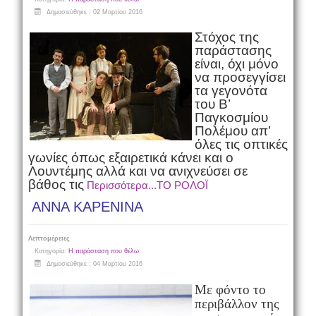
Δημοσιεύθηκε : 02 Μαρτίου 2016
Στόχος της
παράστασης
είναι, όχι μόνο
να προσεγγίσει
τα γεγονότα
του Β’
Παγκοσμίου
Πολέμου απ’
όλες τις οπτικές
γωνίες όπως εξαιρετικά κάνει και ο
Λουντέμης αλλά και να ανιχνεύσει σε
βάθος τις
Περισσότερα...ΤΟ ΡΟΛΟΪ
ΑΝΝΑ ΚΑΡΕΝΙΝΑ
Λεπτομέρειες
Κατηγορία:
Η παράσταση που θέλω
Δημοσιεύθηκε : 04 Μαρτίου 2016
Με φόντο το
περιβάλλον της